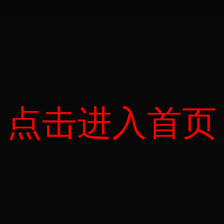
点击进入首页