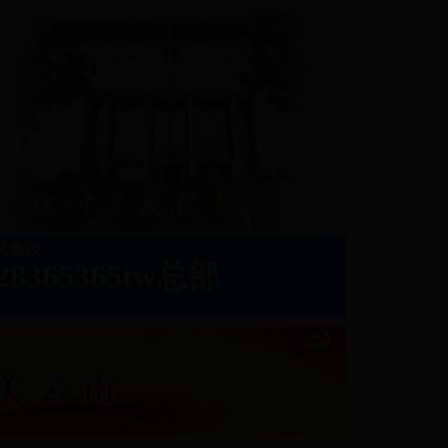
风廉政
8365365tw总部