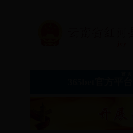
首 页
365bet官方平台