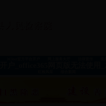
365bet官方平台开户
网上服务大厅
法律宣传
党
开户_office365网页版无法使用_2
红检风采
综合新闻