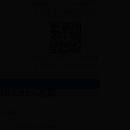
365bet官方平台开户_office365网页版
无法使用_28365365tw总部检察微博
365bet官方平台开户_office365网页版
无法使用_28365365tw总部检察微信
365365tw总部
部人民检察院
像，禁止作为任何商业用途的使用。