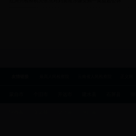
红河州检察机关依法对刘渝陵涉嫌受贿一案提起公诉
友情链接
最高人民检察院
云南省人民检察院
正义网
蒙自市
个旧市
开远市
建水县
石屏县
弥
绿春县
屏边县
金平县
河口县