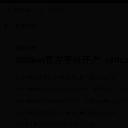
当前位置：
>
首页
检察新闻
检察新闻
权威发布
365bet官方平台开户_offi
红河州检察机关依法对杨建发涉嫌受贿案提起公诉
红河州检察机关依法对吴伟涉嫌贪污、受贿案提起公诉
红河州检察机关依法依法对何荣、张建熙涉嫌私分国有
红河州检察机关依法对丁裔辉涉嫌受贿案提起公诉
绿春县人民检察院依法对卢习恩决定逮捕