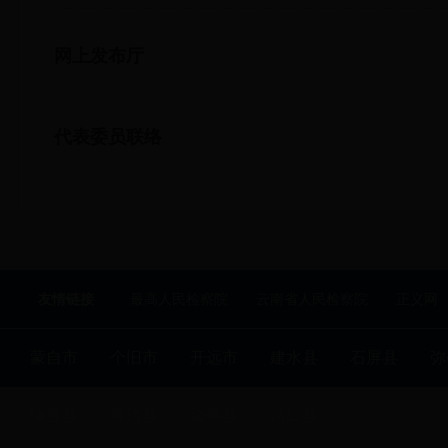
网上发布厅
代表委员联络
友情链接
最高人民检察院
云南省人民检察院
正义网
蒙自市
个旧市
开远市
建水县
石屏县
弥
绿春县
屏边县
金平县
河口县