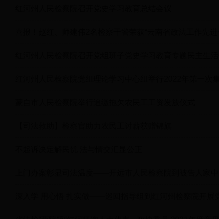
红河州人民检察院召开党史学习教育总结会议
喜报！赵红、师建伟2名检察干警荣获“云南省政法工作先进
红河州人民检察院召开党组班子党史学习教育专题民主生活
红河州人民检察院党组理论学习中心组举行2022年第一次
蒙自市人民检察院举行追缴拖欠农民工工资发放仪式
【司法救助】检察官助力农民工讨薪获赠锦旗
不起诉决定解民忧 法与情交汇显公正
上门办案彰显司法温度——开远市人民检察院到被告人家中
深入学 用心悟 扎实做——巡回指导组到红河州检察院开展