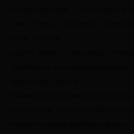
检民共话党史 汲取奋斗精神 ——红河州人民检察院开展“党
常追星辰，可撷辉光——“跟班先进找差距、学习践悟促提升
军检联动，共叙“军娃”情
向先进学习，与榜样同行——“跟班先进找差距、学习践悟促
【教育整顿进行时】省第七驻点指导组到州检察院调研指导
“梯田春苗”红河未检，筑梦“未”来
【教育整顿进行时】红河州检察院党组会议集体研究政法队
州委党史学习教育第二巡回指导组到州检察院巡回指导党史
州委姚国华书记到州检察院 调研督导政法队伍教育整顿工