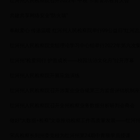
红河州人民检察院召开2022年“中秋”节前警示教育大会
共建共享网络安全“防火墙”
奉献爱心 传递温暖 红河州人民检察院举行99公益日“红河志
红河州人民检察院党组理论学习中心组举行2022年第六次
红河州“检爱同行 护苗成长——校园法治文化月”拉开序幕
红河州人民检察院开展应急演练
红河州人民检察院召开涉案企业合规第三方监督评估机制座
红河州人民检察院召开全州检察业务数据分析研判会商会
做好“大数据+检察”文章推动检察工作高质量发展——红河
宋兵检察长到州委党校为红河州第24期中青班学员授课