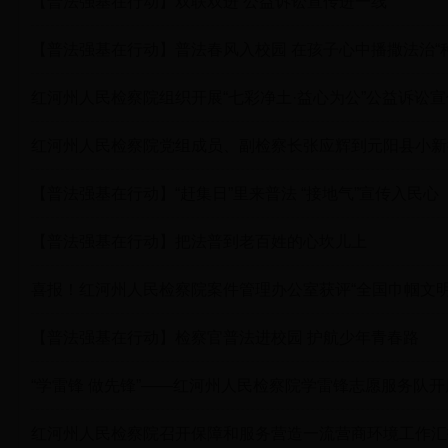
【普法强基在行动】双联双进 公益诉讼宣传进一线
【普法强基在行动】普法春风入校园 在孩子心中播撒法治“种
红河州人民检察院组织开展“七彩净土·益心为公”公益诉讼
红河州人民检察院党组成员、副检察长张应辉到元阳县小新
【普法强基在行动】“赶集日”里来普法 “接地气”宣传入民心
【普法强基在行动】把法普到老百姓的心坎儿上
喜报！红河州人民检察院案件管理办公室获评“全国巾帼文明
【普法强基在行动】检察官普法进校园 护航少年青春路
“学雷锋 做先锋”——红河州人民检察院学雷锋志愿服务队
红河州人民检察院召开保障和服务营造一流营商环境工作汇