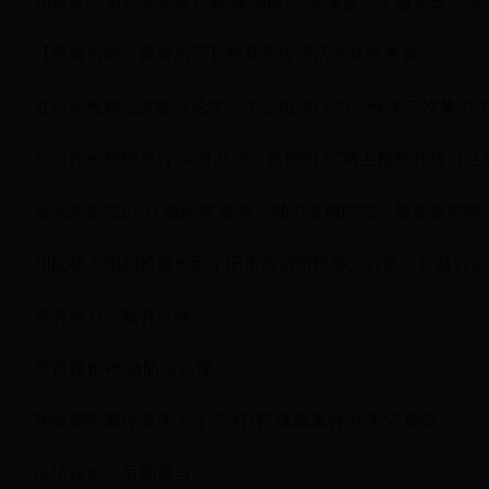
州检察院第六党支部开展“庸懒散乱”专项整治主题党日活动
【民有所呼、我有所应】检察宣传周活动炫酷来袭~
红河州检察院党组理论学习中心组举行2020年第二次集中
红河州检察院举行“同舟共济，检护明天”网上检察开放日活
落实州委“四个行动起来”要求，助力疫情防控、脱贫攻坚两
州院杨志刚副检察长到个旧市院调研民事、行政、公益诉讼
党有号召，我有行动
学雷锋精神 做防疫先锋
防疫期间案件管理大厅“不打烊” 保障案件办理“不梗阻”
疫情在前，后勤勇当先