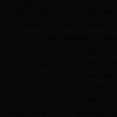
【以考促学以学践行】红河州人民检察院组织开展党的二十
一朝检察蓝 一生检察情 ——红河州院第六党支部举行娄红
红河州人民检察院组织召开全州刑事执行检察案件质量讲评
云南省人民检察院、红河州人民检察院两级联动开展民事检
红河州人民检察院党组书记、检察长宋兵到泸江河个旧段开
沐浴阳光听党课 二十大精神入村来——宋兵检察长到元阳
红河州检察院宋兵检察长一行到绿春县人民检察院调研指导
红河州人民检察院党组书记、检察长宋兵到泸江河开远段开
红河州检察院召开学习宣传贯彻党的二十大精神，坚持全面从
红河州人民检察院“四学模式”兴起学习贯彻党的二十大精神