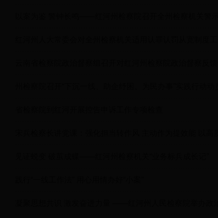
以案为鉴 警钟长鸣——红河州检察院召开全州检察机关警
红河州人大常委会对全州检察机关适用认罪认罚从宽制度工
云南省检察院政治督察组召开对红河州检察院政治督察反馈
州检察院召开“下沉一线、助企纾困、为民办事”实践行动动
省检察院到红河开展控告申诉工作专项检查
宋兵检察长讲党课：强化担当转作风 主动作为提效能 以
见证蜕变 破茧成蝶——红河州检察机关“业务标兵成长记”
践行“一线工作法” 用心用情办好“小案”
凝聚思想共识 激发奋进力量 ——红河州人民检察院举办政