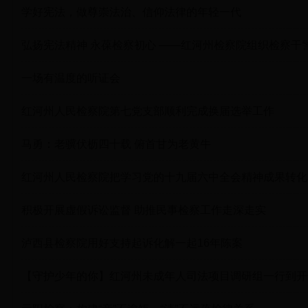
学好宪法，做尊崇法治、信仰法律的年轻一代
弘扬宪法精神 永葆检察初心 ——红河州检察院组织检察干
一场有温度的听证会
红河州人民检察院第七党支部顺利完成换届选举工作
马勇：老骥伏枥四十载 俯首甘为老黄牛
红河州人民检察院把学习党的十九届六中全会精神成果转化
积极开展虚假诉讼监督 助推民事检察工作走深走实
泸西县检察院用好支持起诉化解一起16年陈案
【守护少年的你】红河州未成年人司法项目调研组一行到开