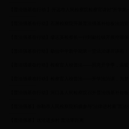
【普法强基在行动 】开远市人民检察院检察官讲好“开学第一
【普法强基在行动】石屏检察院开展普法强基补短板法治宣
【普法强基在行动】缪志英检察长一行到勐拉镇开展控辍保
【普法强基在行动】勐拉中学新学期第一堂法治课开讲啦！
【普法强基在行动】检察官入校普法——照亮开学季，温暖
【普法强基在行动】检察官入校普法——开学法治课，为梦
【普法强基在行动】河口县人民检察院召开普法强基补短板
【普法强基】弥勒市人民检察院积极参与“法律进村寨”普法
【普法强基】送法进乡村 普法零距离