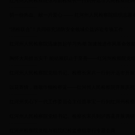
红河州人民检察院张玲副检察长一行到开远市人民检察院调
捐一份热血、献一片爱心 —— 红河州人民检察院组织志愿
“消检联合”！共同研究消防安全领域公益诉讼专项工作
红河州人民检察院迅速掀起学习热潮 加速推进作风革命效
胸怀大局担当实干 能动履职止于至善——红河州检察院党组
红河州人民检察院党组书记、检察长宋兵一行到开远市开展
以花寄情，致敬巾帼检察蓝——红河州人民检察院开展庆祝“
红河州关心下一代工作委员会主任苗羊宝一行到红河州检察
红河州人民检察院党组书记、检察长宋兵到泸西县开展调研
红河州检察院党组与驻院纪检监察组举行专题会商