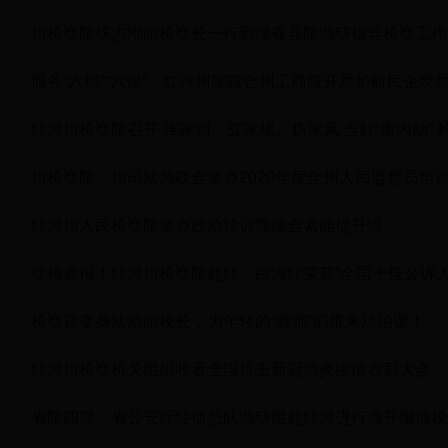
州检察院杨志刚副检察长一行到绿春县院调研指导检察工作
服务“六稳”“六保”，红河州院联合州工商联开展护航民企发
红河州检察院召开 传家训、立家规、扬家风 当好“廉内助”
州检察院、州司法局联合举办2020年度全州人民监督员培
红河州人民检察院举办政治轮训暨综合素能提升班
硬核喜报！红河州检察院赵红、白洲红荣获“全国十佳公诉人
检察官变身法治副校长，为年轻的“教师”们带来法治课！
红河州检察机关组织收看全国抗击新冠肺炎疫情表彰大会
省院四部、省公安厅经侦总队调研组赴红河进行虚开增值税