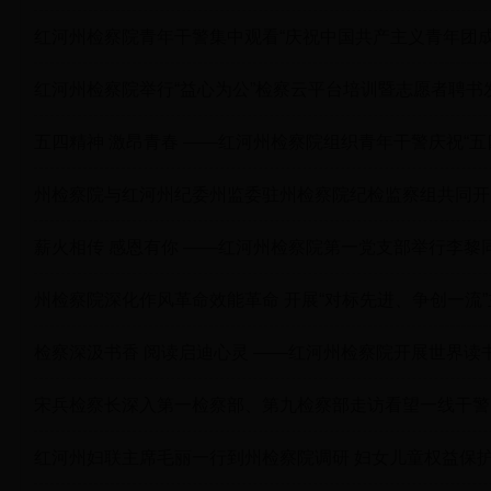
红河州检察院青年干警集中观看“庆祝中国共产主义青年团成立
红河州检察院举行“益心为公”检察云平台培训暨志愿者聘书
五四精神 激昂青春 ——红河州检察院组织青年干警庆祝“五
州检察院与红河州纪委州监委驻州检察院纪检监察组共同开展2
薪火相传 感恩有你 ——红河州检察院第一党支部举行李黎
州检察院深化作风革命效能革命 开展“对标先进、争创一流”
检察深汲书香 阅读启迪心灵 ——红河州检察院开展世界读
宋兵检察长深入第一检察部、第九检察部走访看望一线干警
红河州妇联主席毛丽一行到州检察院调研 妇女儿童权益保