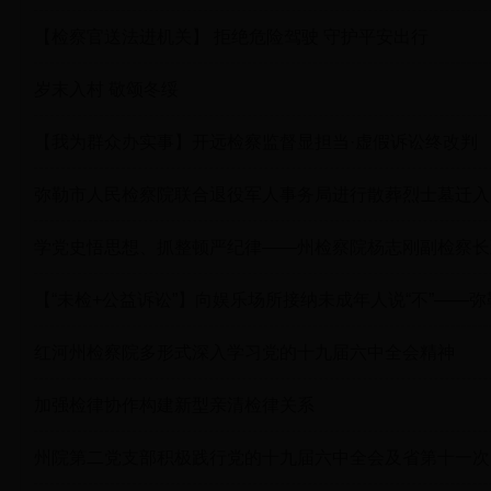
【检察官送法进机关】 拒绝危险驾驶 守护平安出行
岁末入村 敬颂冬绥
【我为群众办实事】开远检察监督显担当·虚假诉讼终改判
弥勒市人民检察院联合退役军人事务局进行散葬烈士墓迁入
学党史悟思想、抓整顿严纪律——州检察院杨志刚副检察长
【“未检+公益诉讼”】向娱乐场所接纳未成年人说“不”—
红河州检察院多形式深入学习党的十九届六中全会精神
加强检律协作构建新型亲清检律关系
州院第二党支部积极践行党的十九届六中全会及省第十一次