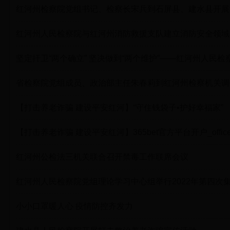
红河州检察院党组书记、检察长宋兵到石屏县、建水县开展
红河州人民检察院与红河州消防救援支队建立消防安全领域
坚定扞卫“两个确立” 坚决做到“两个维护”——红河州人
省检察院党组成员、政治部主任朱春莉到红河州检察机关调
【打击养老诈骗 建设平安红河】“守住钱袋子•护好幸福家”
【打击养老诈骗 建设平安红河】365bet官方平台开户_off
红河州公检法三机关联合召开禁毒工作联席会议
红河州人民检察院党组理论学习中心组举行2022年第四次
小小口罩暖人心 疫情防控齐发力