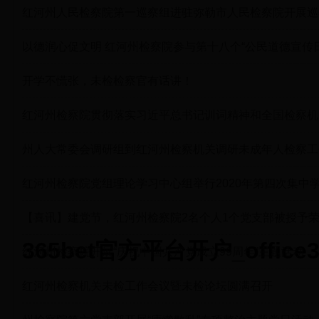
红河州人民检察院第一巡察组进驻弥勒市人民检察院开展巡
以德润心促文明 红河州检察院参与第十八个“公民道德宣传
开学不慌张，未检检察官有话讲！
红河州检察院贯彻落实习近平总书记训词精神和全国检察机
州人大常委会调研组到红河州检察机关调研未成年人检察工
红河州检察院党组理论学习中心组举行2020年第四次集中
【喜讯】建党节，红河州检察院2名个人1个党支部被授予
365bet官方平台开户_offic
红河州检察院开展“庆祝中国共产党成立99周年”主题活动
红河州检察机关未检工作会议暨未检论坛圆满召开