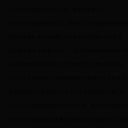
红河州检察院情系离退休干部，殷切关怀暖人心
红河州人民检察院党组书记、检察长宋兵到屏边调研指导检
红河州检察机关组织观看纪念辛亥革命110周年大会实况
心存敬畏底线 永葆廉洁本色 ——红河州检察院组织领导干
红河州检察院开展“99公益日˙助力红河见义勇为”募捐活动
红河州人民检察院第九检察部召开全州“检爱同行 共护未来
民事检察业务竞赛喜获佳绩 宋兵检察长亲切接见参赛队伍
红河州人民检察院副检察长张玲到石屏、建水县院调研指导
红河州人民检察院组织离退休干部到红河州离退休干部党性