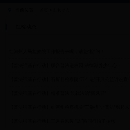
当前位置：
>
首页
红检动态
红检动态
红河州人民检察院工作报告来啦，请您“检”阅！
【普法强基在行动】联合普法进校园 法律滋养少年心
【普法强基在行动】石屏县检察院“五个进”开展公益诉讼宣
【普法强基在行动】精准普法 绘就法治“新风景”
【普法强基在行动】红河州检察机关“三举措”让普法“燃起来
【普法强基在行动】三月春风暖 “益”路同行拍了拍您