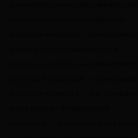
红河州检察院召开全州检察长会议暨党风廉政建设和反腐败
中共红河州人民检察院党组召开2022年度民主生活会
收心聚力谋开局 乘势而上谱新篇——红河州人民检察院党组
张应辉副检察长到驻州看守所检察室调研指导工作
以公开促公正，以真心慰民心 ——宋兵检察长春节前主持
述职评议“亮答卷” 踔厉奋发“启新程” ——红河州人民检察
看驻村四季故事 悟乡村振兴力量 ——驻村“小萌”的春夏秋
踔厉奋发 奋力跑出属于青年检察人的最好业绩
上门听证解“心结” ——宋兵检察长主持刑事申诉案件公开听