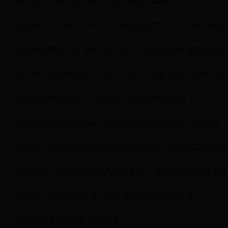
建水县人民检察院开展打击整治养老诈骗宣传活动
浓情端午 粽情检悦 ——红河州检察院举行2022年端午晚会
红河州检察院开展“携手落实‘两法’共护祖国未来”检察开放
相关部门联动检察机关启动“点亮六一 共护未来”主题宣传仪
红河州检察院“六一”一线践检心 送法进校润心田
红河州检察机关刑事执行检察工作视频调度会在元阳召开
云南省人民检察院政治督察组进驻红河州人民检察院开展政
州检察院、蒙自市检察院与公安机关、邮政管理局联合召开落
红河州人民检察院迅速行动安排部署政治督察工作
民法典进乡镇“典”亮美好生活