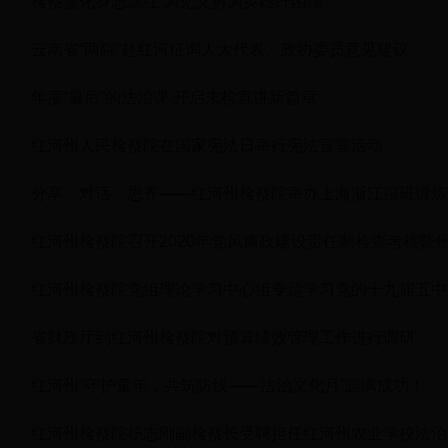
检察蓝化身志愿红 为见义勇为英雄纡困境
云南省“两院”赴红河征询人大代表、政协委员意见建议
年度“最后”的法治课 开启未检宣讲新篇章
红河州人民检察院在国家宪法日举行宪法宣誓活动
分享、对话、思齐——红河州检察院举办上海浙江跟班锻炼
红河州检察院召开2020年党风廉政建设责任制检查考核暨
红河州检察院党组理论学习中心组专题学习党的十九届五中
省财政厅到红河州检察院对预算绩效管理工作进行调研
红河州“守护童年，共筑防线——法治文化月”圆满成功！
红河州检察院杨志刚副检察长受聘担任红河州农业学校法治