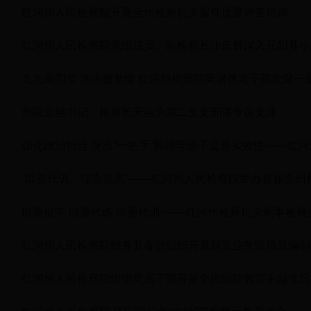
红河州人民检察院开展全州检察机关案件质量评查培训
红河州人民检察院党组成员、副检察长张应辉深入元阳县小
九九重阳节 浓浓敬老情 红河州检察院离退休老干部欢聚一
州院党组书记、检察长宋兵为第二党支部讲专题党课
强化政治担当 突出“一把手”和领导班子监督实效性——红
“以赛代训、综合提高”——红河州人民检察院举办首届全州
以赛促学 以赛代练 以赛代训 ——红河州检察机关刑事检
红河州人民检察院财务装备部组织开展财装业务暨预算编制
红河州人民检察院组织党员干警开展全民国防教育主题党日