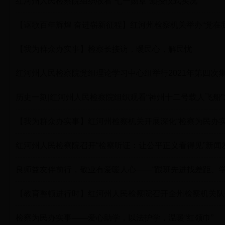
红河州人民检察院组织收看“七一勋章”颁授仪式实况
【讴歌百年辉煌 奋进崭新征程】红河州检察机关举办“党在
【我为群众办实事】检察长接访，暖民心，解民忧
红河州人民检察院党组理论学习中心组举行2021年第四次
历史一刻|红河州人民检察院组织观看“神州十二号载人飞船
【我为群众办实事】红河州检察机关开展深化“检察为民办
红河州人民检察院召开“检察听证：让公平正义看得见”新闻
良师益友伴前行，敬业有爱暖人心——“跟班先进找差距、学
【教育整顿进行时】红河州人民检察院召开全州检察机关队
检察为民办实事——爱心助学，以法护学，温暖“红领巾”