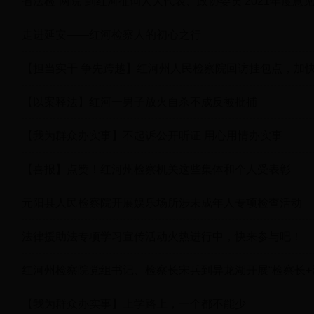
省法检“两院”到红河征询人大代表、政协委员 2021年度意
走进延安——红河检察人的初心之行
【担当实干 争先跨越】红河州人民检察院回访挂包点，加
【以案释法】红河一男子放火自杀不成反被批捕
【我为群众办实事】不起诉公开听证 用心用情办实事
【喜报】点赞！红河州检察机关这些集体和个人受表彰
元阳县人民检察院开展娱乐场所涉未成年人专项检查活动
法律援助法专项学习宣传活动火热进行中，快来参与吧！
红河州检察院党组书记、检察长宋兵到异龙湖开展“检察长+
【我为群众办实事】上学路上，一个都不能少