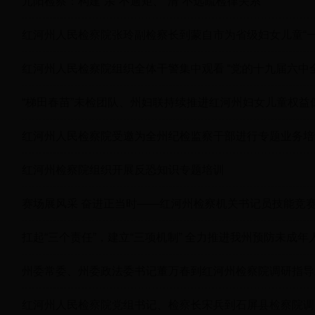
元阳检察：构建“亲”不逾矩、“清”不远疏检律关系
红河州人民检察院张玲副检察长到蒙自市为省级妇女儿童“
红河州人民检察院组织全体干警集中观看 “党的十九届六中
“梯田春苗”未检团队、州妇联持续推进红河州妇女儿童权益
红河州人民检察院受邀为全州纪检监察干部进行专题业务培
红河州检察院组织开展反恐知识专题培训
赛场展风采 奋进正当时——红河州检察机关书记员技能竞
扛起“三个责任”，建立“三项机制” 全力推进我州预防未成
州委常委、州委政法委书记董万春到红河州检察院调研指导
红河州人民检察院党组书记、检察长宋兵到石屏县检察院调