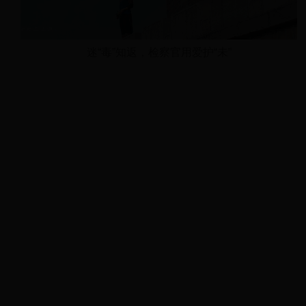
迷“毒”知返，检察官用爱护“未”