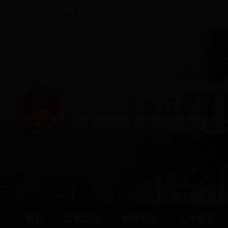
本站已支持IPv6网络
首页
红检机构
检察新闻
工作信息