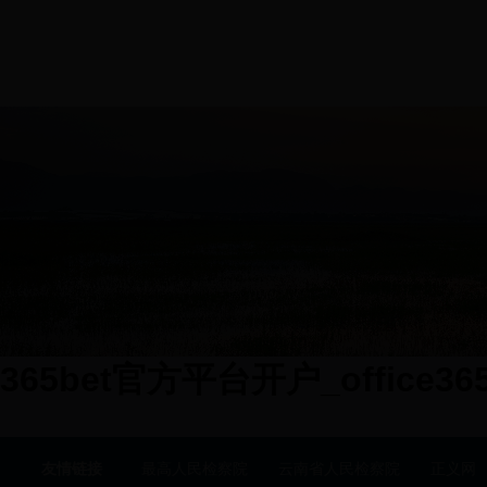
365bet官方平台开户_office3
友情链接
最高人民检察院
云南省人民检察院
正义网