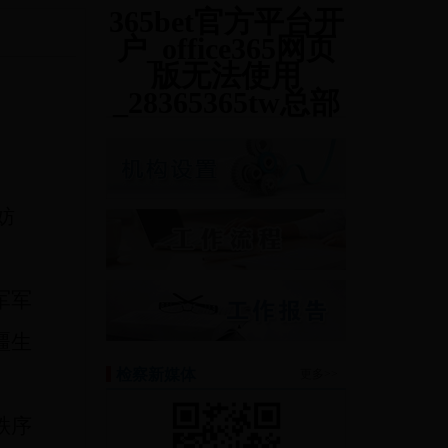
365bet官方平台开
户_office365网页
版无法使用
_28365365tw总部
妨
军军
疆生
检察新媒体
更多>>
秩序