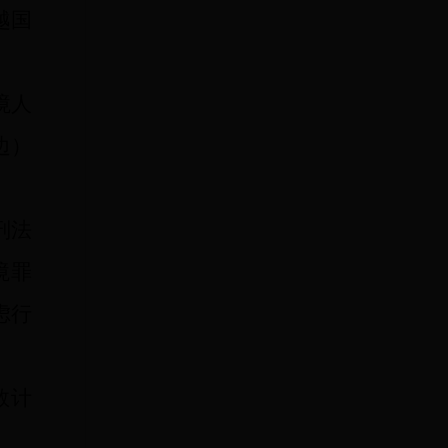
越国
境人
边）
刑法
境罪
虑行
数计