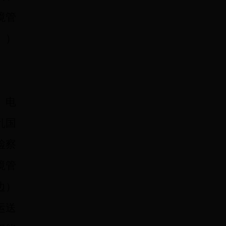
境管
》）
、电
乱国
检察
境管
边）
运送