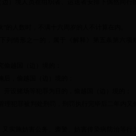
国（边）境人员在组织者、运送者安排下偶然同行
”的人数时，不满十六周岁的人不计算在内。
下列情形之一的，属于《解释》第五条第六项
偷越国（边）境的；
后，偷越国（边）境的；
开设赌场等犯罪为目的，偷越国（边）境的；
理犯罪被判处刑罚，刑罚执行完毕后二年内又
又实施妨害公务、袭警、妨害传染病防治等行