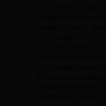
国出境入境管理法》《最高人
理刑事案件应用法律若干问题的
等有关规定，结合执法、司法
一、总体要求
1.近年来，妨害国（边）境
信网络诈骗以及边境地区毒品
（边）境管理秩序，威胁公共
院、公安机关和移民管理机构
理违法犯罪的严重社会危害，
境管理犯罪行为，完善执法、