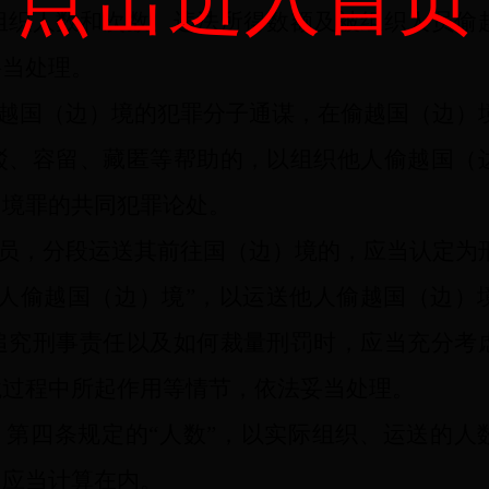
点击进入首页
组织人数和次数、违法所得数额及被组织人员偷
妥当处理。
越国（边）境的犯罪分子通谋，在偷越国（边）
驳、容留、藏匿等帮助的，以组织他人偷越国（
）境罪的共同犯罪论处。
员，分段运送其前往国（边）境的，应当认定为
他人偷越国（边）境”，以运送他人偷越国（边）
追究刑事责任以及如何裁量刑罚时，应当充分考
境过程中所起作用等情节，依法妥当处理。
第四条规定的“人数”，以实际组织、运送的人
，应当计算在内。