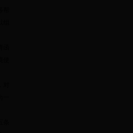
等帮
以组
请函
境使
，对
为一
五条