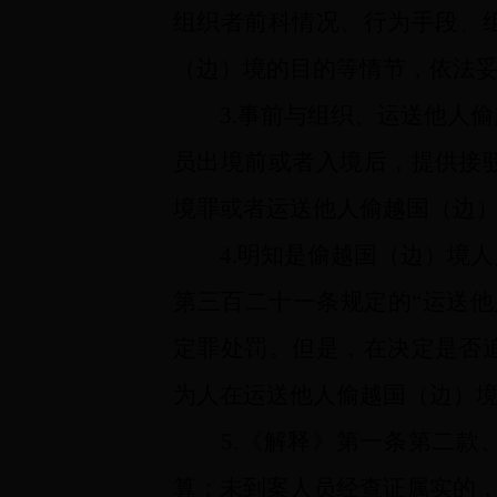
组织者前科情况、行为手段、
（边）境的目的等情节，依法
3.事前与组织、运送他人偷
员出境前或者入境后，提供接
境罪或者运送他人偷越国（边
4.明知是偷越国（边）境人
第三百二十一条规定的“运送
定罪处罚。但是，在决定是否
为人在运送他人偷越国（边）
5.《解释》第一条第二款、
算；未到案人员经查证属实的