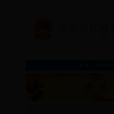
首 页
365be