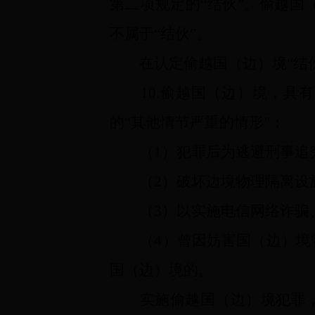
第二项规定的“结伙”。偷越
不属于“结伙”。
在认定偷越国（边）境“结伙
10.偷越国（边）境，具有
的“其他情节严重的情形”：
（1）犯罪后为逃避刑事追究
（2）破坏边境物理隔离设施
（3）以实施电信网络诈骗、
（4）曾因妨害国（边）境管
国（边）境的。
实施偷越国（边）境犯罪，