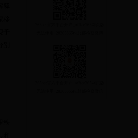
解释
家移
365bet官方平台开户_office365网页版
现予
无法使用_28365365tw总部检察微博
分别
365bet官方平台开户_office365网页版
无法使用_28365365tw总部检察微信
理秩
共和