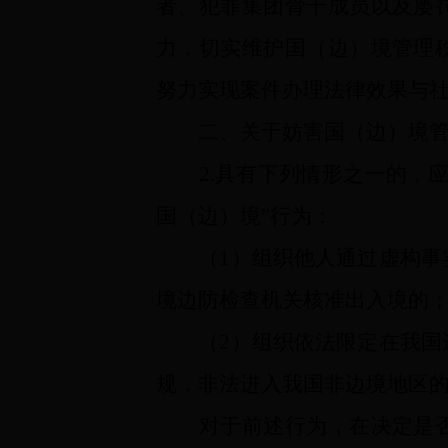
者、犯罪集团骨干成员以及屡
力，切实维护国（边）境管理
努力实现案件办理法律效果与
二、关于妨害国（边）境
2.具有下列情形之一的，应
国（边）境”行为：
（1）组织他人通过虚构事实
境边防检查机关核准出入境的
（2）组织依法限定在我国边
规，非法进入我国非边境地区
对于前述行为，在决定是否