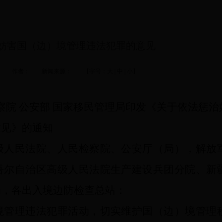
妨害国（边）境管理违法犯罪的意见
07-12 作者： 新闻来源： 【字号：
大
|
中
|
小
】
察院 公安部 国家移民管理局印发《关于依法惩治
意见》的通知
人民法院、人民检察院、公安厅（局），解放
吾尔自治区高级人民法院生产建设兵团分院、新
局，各出入境边防检查总站：
管理违法犯罪活动，切实维护国（边）境管理