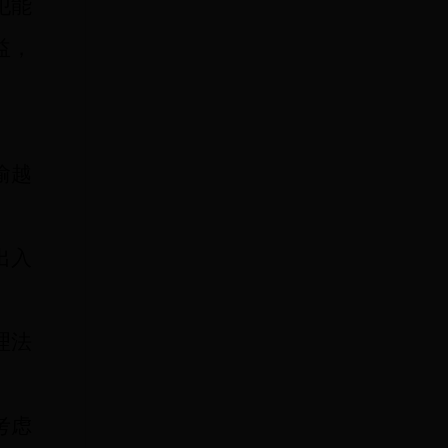
犯能
益，
偷越
出入
理法
考虑