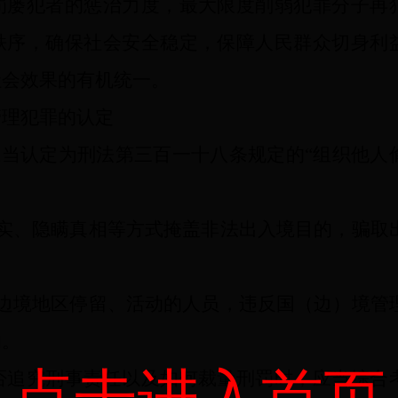
罚屡犯者的惩治力度，最大限度削弱犯罪分子再
秩序，确保社会安全稳定，保障人民群众切身利
社会效果的有机统一。
管理犯罪的认定
当认定为刑法第三百一十八条规定的“组织他人
、隐瞒真相等方式掩盖非法出入境目的，骗取
；
境地区停留、活动的人员，违反国（边）境管
的。
追究刑事责任以及如何裁量刑罚时，应当综合