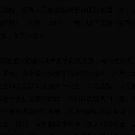
民法院、最高人民检察院关于办理妨害国（边）
解释》（法释〔2012〕17号，以下简称《解释
实践，制定本意见。
管理违法犯罪活动呈多发高发态势，与跨境赌博
、走私、暴恐等违法犯罪活动交织滋长，严重扰
安全和人民群众人身财产安全。人民法院、人民
要进一步提高政治站位，深刻认识妨害国（边）
充分发挥各自职能作用，依法准确认定妨害国（
侦查、起诉、审判的程序衔接，加大对组织者、