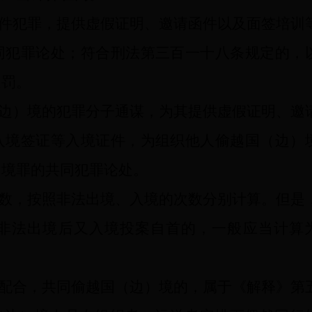
件犯罪，提供虚假证明、邀请函件以及面签培训
同犯罪论处；符合刑法第三百一十八条规定的，
处罚。
边）境的犯罪分子通谋，为其提供虚假证明、邀
入境签证等入境证件，为组织他人偷越国（边）
）境罪的共同犯罪论处。
数，按照非法出境、入境的次数分别计算。但是
非法出境后又入境投案自首的，一般应当计算
配合，共同偷越国（边）境的，属于《解释》第