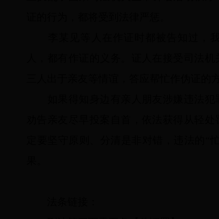
证的行为，都将受到法律严惩。
李某见等人在作证时都被告知过，
人，都有作证的义务。证人在接受司法机
三人出于亲友等情谊，答应帮忙作伪证的
如果得知身边有亲人朋友涉嫌违法犯
劝告亲友尽早投案自首，依法获得从轻处
定要坚守原则、分清是非对错，违法的
“
果。
法条链接：