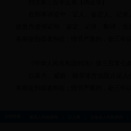
刑法第三百零五条【伪证罪】
在刑事诉讼中，证人、鉴定人、记录
故意作虚假证明、鉴定、记录、翻译，意
有期徒刑或者拘役；情节严重的，处三年
《中华人民共和国刑法》第三百零七
以暴力、威胁、贿买等方法阻止证人
有期徒刑或者拘役；情节严重的，处三年
|
|
|
友情链接：
最高人民检察院
正义网
云南省人民检察院