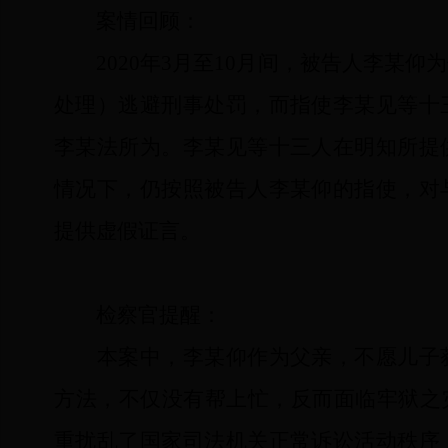
案情回顾：
2020年3月至10月间，被告人李某
处理）逃避刑事处罚，而指使李某见等十
李某法所为。李某见等十三人在明知所提
情况下，仍按照被告人李某仰的指使，对
提供虚假证言。
检察官提醒：
本案中，李某仰作为父亲，不愿儿子
方法，不仅没有帮上忙，反而面临牢狱之
重扰乱了国家司法机关正常诉讼活动秩序