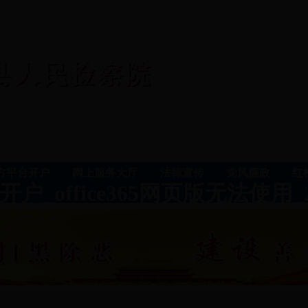
t官方平台开户
网上服务大厅
法律宣传
党风廉政
红
开户_office365网页版无法使用_2