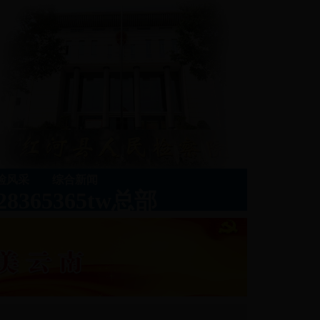
检风采
综合新闻
8365365tw总部