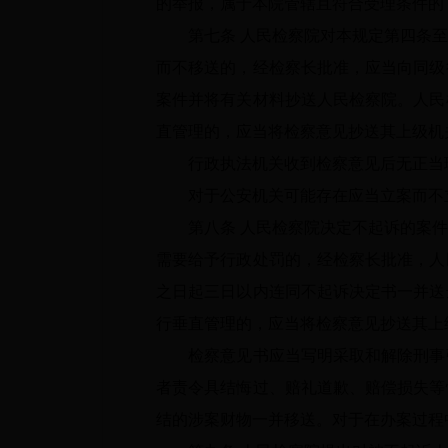
的举报，属于本院管辖且符合受理条件的
第七条
人民检察院对本规定第四条至
而不移送的，经检察长批准，应当向同级
案件并将有关材料抄送人民检察院。人民
直管理的，应当将检察意见抄送其上级机
行政执法机关收到检察意见后无正当理
对于公安机关可能存在应当立案而不立
第八条
人民检察院决定不起诉的案件
需要给予行政处罚的，经检察长批准，人
之日起三日以内连同不起诉决定书一并送
行垂直管理的，应当将检察意见抄送其上
检察意见书应当写明采取和解除刑事强
者责令具结悔过、赔礼道歉、赔偿损失等
结的涉案财物一并移送。对于在办案过程