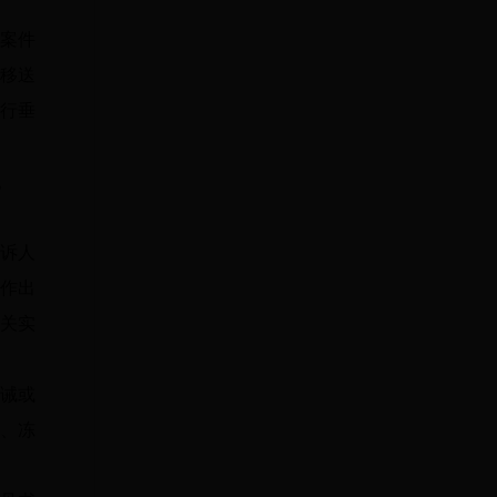
案件
移送
行垂
。
诉人
作出
关实
诫或
、冻