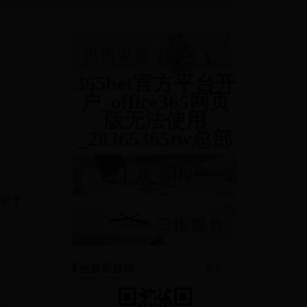
365bet官方平台开
户_office365网页
版无法使用
_28365365tw总部
院第十
检察新媒体
更多>>