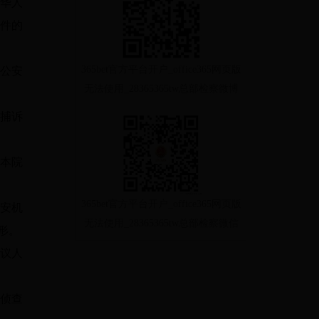
华人
件的
365bet官方平台开户_office365网页版
公安
无法使用_28365365tw总部检察微博
捕诉
本院
365bet官方平台开户_office365网页版
安机
无法使用_28365365tw总部检察微信
形。
议人
侦查