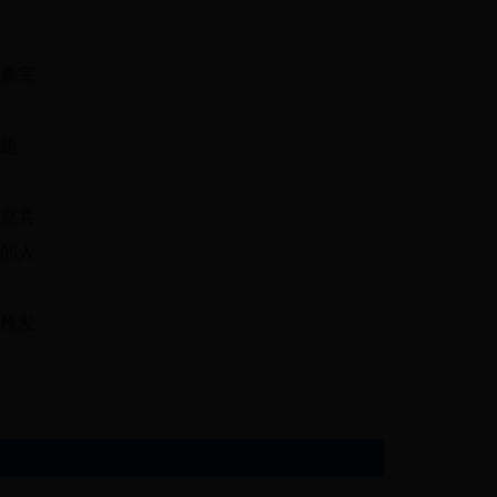
要完
题，
息共
的人
检发