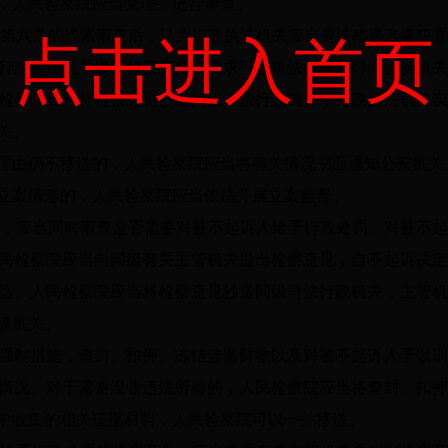
，人民检察院应当受理并进行审查。
第六条的线索审查后，认为行政执法机关应当依法移送涉嫌犯罪
点击进入首页
行政执法机关提出检察意见，要求行政执法机关及时向公安机关
检察院应当将检察意见抄送同级司法行政机关，行政执法机关实
关。
由仍不移送的，人民检察院应当将有关情况书面通知公安机关
案情形的，人民检察院应当依法开展立案监督。
，应当同时审查是否需要对被不起诉人给予行政处罚。对被不起
民检察院应当向同级有关主管机关提出检察意见，自不起诉决定
达。人民检察院应当将检察意见抄送同级司法行政机关，主管机
级机关。
制措施，查封、扣押、冻结涉案财物以及对被不起诉人予以训
情况。对于需要没收违法所得的，人民检察院应当将查封、扣押
中收集的相关证据材料，人民检察院可以一并移送。