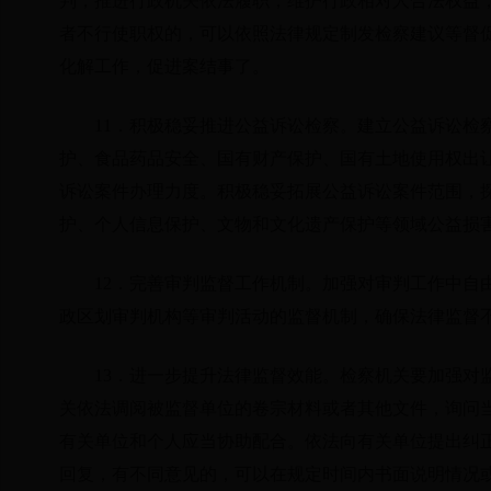
判，推进行政机关依法履职，维护行政相对人合法权益
者不行使职权的，可以依照法律规定制发检察建议等督
化解工作，促进案结事了。
11．积极稳妥推进公益诉讼检察。建立公益诉讼检
护、食品药品安全、国有财产保护、国有土地使用权出
诉讼案件办理力度。积极稳妥拓展公益诉讼案件范围，
护、个人信息保护、文物和文化遗产保护等领域公益损
12．完善审判监督工作机制。加强对审判工作中自
政区划审判机构等审判活动的监督机制，确保法律监督
13．进一步提升法律监督效能。检察机关要加强对
关依法调阅被监督单位的卷宗材料或者其他文件，询问
有关单位和个人应当协助配合。依法向有关单位提出纠
回复，有不同意见的，可以在规定时间内书面说明情况