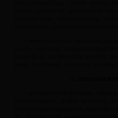
从严惩治危害食品药品安全、污染环境、危害安全生产
执法不严、司法不公等问题，加大法律监督力度，维护社
告申诉检察工作机制，完善办理群众信访制度，引入听
未成年人司法保护，完善专业化与社会化相结合的保护
4．积极引领社会法治意识。将社会主义核心价值
社会行为、引领社会风尚。定期分析公布法律监督工作
正引领社会公正。落实“谁执法谁普法”普法责任制，及
案释法，深化法治进校园、进社区等活动，促进全民法
三、全面提升法律监督质
5．健全行政执法和刑事司法衔接机制。完善检察
机关执法司法信息共享、案情通报、案件移送制度，实
依法向公安机关移送涉嫌犯罪案件的，检察机关要依法
索的，移交监察机关处理。健全检察机关对决定不起诉