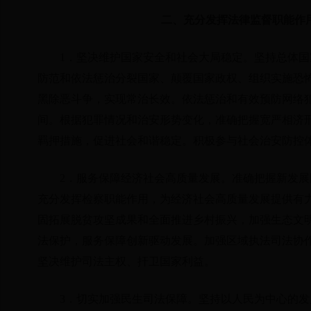
二、充分发挥法律监督职能作
1．坚决维护国家安全和社会大局稳定。坚持总体
防范和依法惩治分裂国家、颠覆国家政权、组织实施恐
黑除恶斗争，实现常治长效。依法惩治和有效预防网络
间。根据犯罪情况和治安形势变化，准确把握宽严相济
羁押措施，促进社会和谐稳定。积极参与社会治安防控
2．服务保障经济社会高质量发展。准确把握新发
充分发挥检察职能作用，为经济社会高质量发展提供有
固拓展脱贫攻坚成果和全面推进乡村振兴，加强生态文
法保护，服务保障创新驱动发展。加强区域执法司法协
坚决维护司法主权、扞卫国家利益。
3．切实加强民生司法保障。坚持以人民为中心的