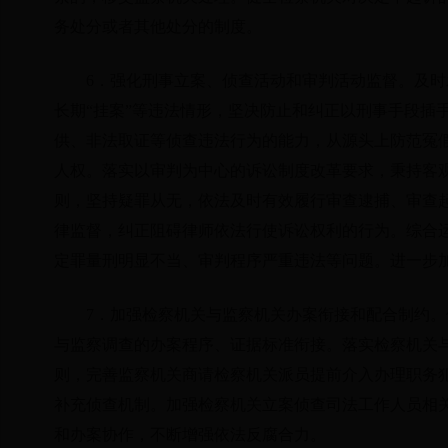
务处分或者其他处分的制度。
6．强化刑事立案、侦查活动和审判活动监督。及
长期“挂案”等违法情形，坚决防止和纠正以刑事手段插
供、非法取证等侦查违法行为的能力，从源头上防范冤
人权。落实以审判为中心的诉讼制度改革要求，秉持客
则，坚持疑罪从无，依法及时有效履行审查逮捕、审查
律监督，纠正阻碍律师依法行使诉讼权利的行为。综合
定罪量刑明显不当、审判程序严重违法等问题。进一步
7．加强检察机关与监察机关办案衔接和配合制约
与监察调查的办案程序、证据标准衔接。落实检察机关
则，完善监察机关商请检察机关派员提前介入办理职务
补充侦查机制。加强检察机关立案侦查司法工作人员相
和办案协作，不断增强依法反腐合力。