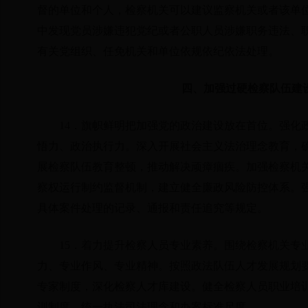
督的单位和个人，检察机关可以建议监察机关或者该单
中发现党员涉嫌违犯党纪或者公职人员涉嫌职务违法、
有关党组织、任免机关和单位依规依纪依法处理。
四、加强过硬检察队伍建
14．旗帜鲜明把加强党的政治建设放在首位。强化
悟力、政治执行力。深入开展社会主义法治理念教育，
展检察队伍教育整顿，推动解决顽瘴痼疾。加强检察机
察权运行制约监督机制，建立健全廉政风险防控体系。
具体案件处理的记录、通报和责任追究等规定。
15．着力提升检察人员专业素养。围绕检察机关专
力、专业作风、专业精神。按照政法队伍人才发展规划
专家制度，深化检察人才库建设。健全检察人员职业培
训制度，统一执法司法理念和办案标准尺度。