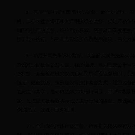
8．完善刑事执行和监管执法监督。健全对监狱、
制，加强对社区矫正和财产刑执行的监督，促进严格依
制医疗执行的监督，维护司法权威。完善对刑罚变更执
暂予监外执行。加强与监管场所信息联网建设，强化对
9．精准开展民事诉讼监督。以全面实施民法典为
加强对损害社会公共利益、程序违法、裁判显失公平等
法权益。健全检察机关依法启动民事诉讼监督机制，完
制度。健全抗诉、检察建议等法律监督方式，增强监督
信息法检共享，推动依法解决执行难问题，加强对损害
益、造成重大社会影响等违法执行行为的监督。加强检
讼的防范、发现和追究机制。
10．全面深化行政检察监督。检察机关依法履行对