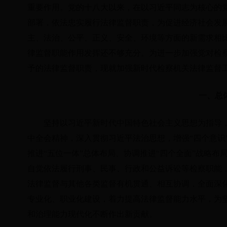
重要作用。党的十八大以来，在以习近平同志为核心的
部署，依法忠实履行法律监督职责，为促进经济社会发
主、法治、公平、正义、安全、环境等方面的新需求相
律监督职能作用发挥还不够充分。为进一步加强党对检
予的法律监督职责，现就加强新时代检察机关法律监督
一、总
坚持以习近平新时代中国特色社会主义思想为指导
中全会精神，深入贯彻习近平法治思想，增强“四个意识”
推进“五位一体”总体布局、协调推进“四个全面”战略
自觉依法履行刑事、民事、行政和公益诉讼等检察职能
法律监督与其他各类监督有机贯通、相互协调，全面深
专业化、职业化建设，着力提高法律监督能力水平，为
和治理能力现代化不断作出新贡献。