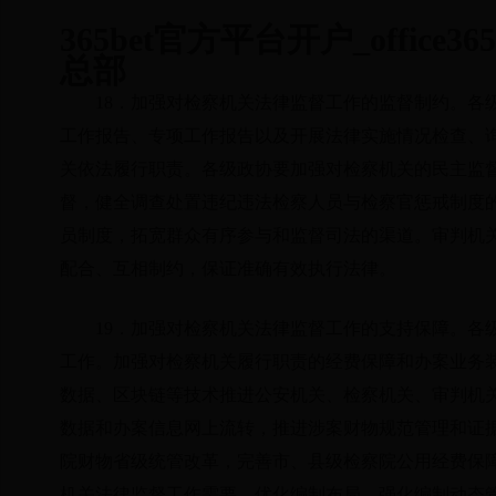
365bet官方平台开户_office3
总部
18．加强对检察机关法律监督工作的监督制约。各
工作报告、专项工作报告以及开展法律实施情况检查、
关依法履行职责。各级政协要加强对检察机关的民主监
督，健全调查处置违纪违法检察人员与检察官惩戒制度
员制度，拓宽群众有序参与和监督司法的渠道。审判机
配合、互相制约，保证准确有效执行法律。
19．加强对检察机关法律监督工作的支持保障。各
工作。加强对检察机关履行职责的经费保障和办案业务
数据、区块链等技术推进公安机关、检察机关、审判机
数据和办案信息网上流转，推进涉案财物规范管理和证
院财物省级统管改革，完善市、县级检察院公用经费保
机关法律监督工作需要，优化编制布局，强化编制动态