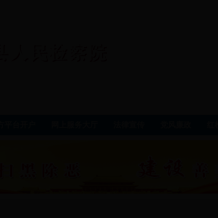
t官方平台开户
网上服务大厅
法律宣传
党风廉政
红