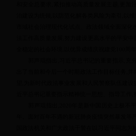
和安全总要求,紧扣推动高质量发展主题,更加
治建设为统领,以防范化解各类风险为牵引,以
市域社会治理现代化试点、政法领域全面深化
法工作高质量发展,努力建设更高水平的平安中
全稳定的社会环境,以优异成绩庆祝建党100周
郭声琨指出,习近平总书记的重要指示,充分
出了当前和今后一个时期政法工作目标任务,并
望,为新时代政法事业发展和人民警察队伍建设
近平总书记重要指示精神统一思想、指导工作,
郭声琨指出,2020年是新中国历史上极不
年。面对百年不遇的新冠肺炎疫情突然暴发等严
国政法机关和广大政法干警在以习近平同志为