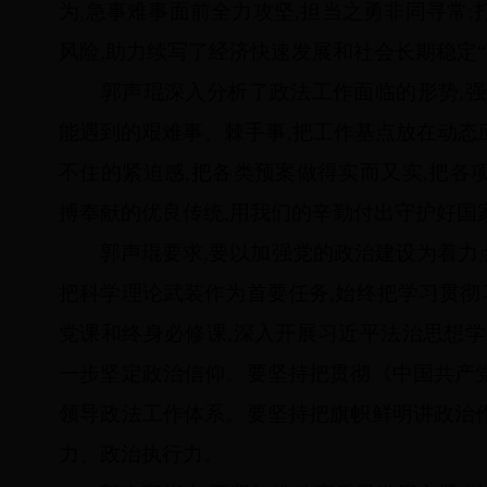
为,急事难事面前全力攻坚,担当之勇非同寻常
风险,助力续写了经济快速发展和社会长期稳定“
郭声琨深入分析了政法工作面临的形势,强调
能遇到的艰难事、棘手事,把工作基点放在动态
不住的紧迫感,把各类预案做得实而又实,把各
搏奉献的优良传统,用我们的辛勤付出守护好国
郭声琨要求,要以加强党的政治建设为着力点
把科学理论武装作为首要任务,始终把学习贯
党课和终身必修课,深入开展习近平法治思想学
一步坚定政治信仰。要坚持把贯彻《中国共产
领导政法工作体系。要坚持把旗帜鲜明讲政治
力、政治执行力。