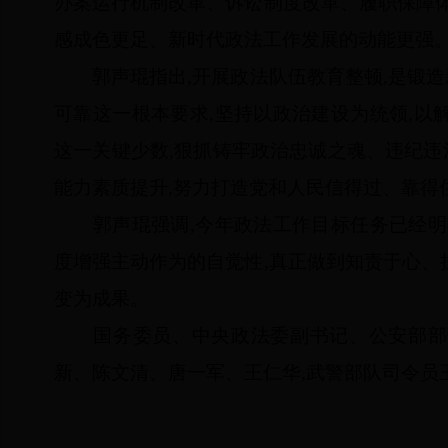
办案运行机制改革、诉讼制度改革、履职保障体
感成色更足、新时代政法工作发展的动能更强
郭声琨指出,开展政法队伍教育整顿,是锻造
可靠这一根本要求,坚持以政治建设为统领,以
这一关键少数,狠抓铸牢政治忠诚之魂、违纪
能力素质提升,努力打造党和人民信得过、靠得
郭声琨强调,今年政法工作目标任务已经明确
度增强主动作为的自觉性,真正做到知责于心、
变为成果。
国务委员、中央政法委副书记、公安部部长
新、陈文清、唐一军、王仁华,武警部队司令员