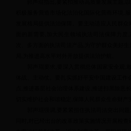
郭声琨指出,要紧扣推动高质量发展主题,以
积极服务营造市场化法治化国际化营商环境,服
发展格局提供法治保障。要主动适应人民群众
面的新需要,加大民生领域执法司法保障力度
次、多方面的执法司法产品,为守护群众美好
局,为推进高水平对外开放提供法治护航。
郭声琨要求,要深入贯彻总体国家安全观,敢
体战、主动仗。要扎实抓好平安中国建设工作
点,推进基层社会治理体系建设,推进扫黑除恶
切实维护社会和谐稳定,保障人民群众生命财产
郭声琨强调,要紧紧扭住执法司法突出问题,
同时,对已经出台的改革政策实施情况开展检查