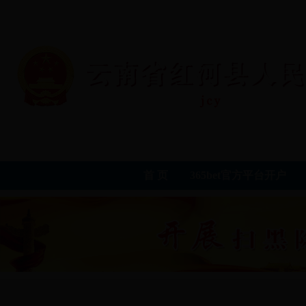
首 页
365bet官方平台开户