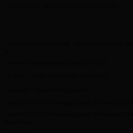
·
最高人民检察院关于推进行政执法与刑事司法衔接工作的规定
·
“两高”印发司法解释明确办理窝藏、包庇刑事案件法律适用问题 故
罚
·
中共中央关于加强新时代检察机关法律监督工作的意见
·
未”你而来！《未成年人学校保护规定》9月1日正式施行
·
最高检发布《人民检察院民事诉讼监督规则》
·
365bet官方平台开户_office365网页版无法使用_28365365tw总
·
365bet官方平台开户_office365网页版无法使用_28365365t
检察宣传周活动